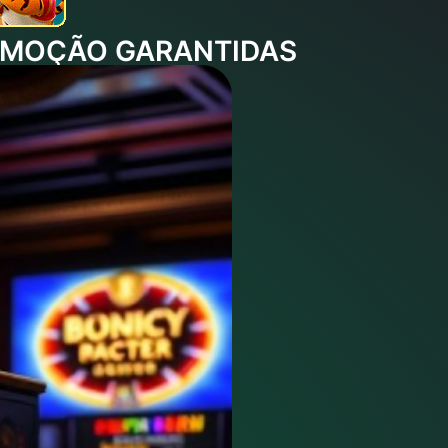
 EMOÇÃO GARANTIDAS