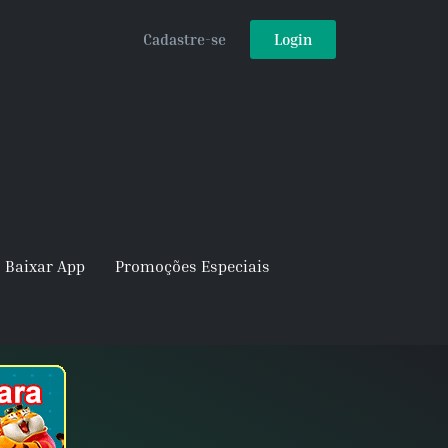
Cadastre-se
Login
Baixar App
Promoções Especiais