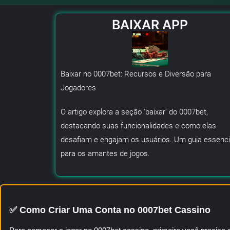
BAIXAR APP
Baixar no 0007bet: Recursos e Diversão para
Jogadores
O artigo explora a seção 'baixar' do 0007bet,
destacando suas funcionalidades e como elas
desafiam e engajam os usuários. Um guia essenci
para os amantes de jogos.
✅ Como Criar Uma Conta no 0007bet Cassino