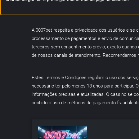
A 0007bet respeita a privacidade dos usuários e se
processamento de pagamentos e envio de comunicaç
terceiros sem consentimento prévio, exceto quando ex
de nossos canais de atendimento. Recomendamos revi
Estes Termos e Condições regulam o uso dos serviço
necessário ter pelo menos 18 anos para participar. 
informações precisas e atualizadas. O cassino se c
proibido o uso de métodos de pagamento fraudulentos