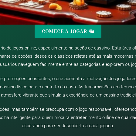
COMECE A JOGAR
io de jogos online, especialmente na seção de cassino. Esta área o
ante de opções, desde os clássicos roletas até as mais modernas má
 usuários naveguem facilmente entre as categorias e explorem os jog
s e promoções constantes, o que aumenta a motivação dos jogadores 
 cassino físico para o conforto da casa. As transmissões em tempo re
atmosfera vibrante que simula a experiência de um cassino tradicici
ções, mas também se preocupa com o jogo responsável, oferecendo 
ha inteligente para quem procura entretenimento online de qualidade
esperando para ser descoberta a cada jogada.