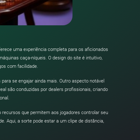
ferece uma experiência completa para os aficionados
quinas caça-níqueis. O design do site é intuitivo,
os com facilidade.
para se engajar ainda mais. Outro aspecto notável
al são conduzidas por dealers profissionais, criando
onal.
recursos que permitem aos jogadores controlar seu
. Aqui, a sorte pode estar a um clipe de distância,